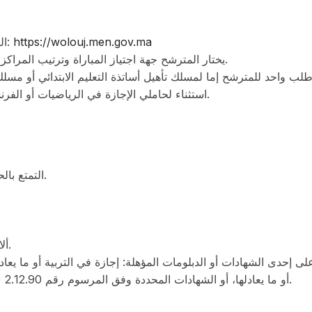
التسجيل والاعتماد الإلكتروني لطلب الترشيح عبر البوابة:
https://wolouj.men.gov.ma
يختار المترشح جهة اجتياز المباراة وترتيب المراكز الجهوية التي يفضل التكوين بها في حالة النجاح النهائي.
طلب واحد للمترشح إما لمسلك تأهيل أساتذة التعليم الابتدائي أو مسلك ت
استثناء لحاملي الإجازة في الرياضيات أو الفرنسية المقبولين لمسلكي الثانوي الإعدادي والتأهيلي معا.
التمتع بالحقوق الوطنية والمدنية وعدم صدور حكم بسلب الحرية.
ألا يتجاوز عمر المترشح 35 سنة عند تاريخ إجراء المباراة.
 إحدى الشهادات أو الدبلومات المؤهلة: إجازة في التربية أو ما يعادل
أو ما يعادلها، أو الشهادات المحددة وفق المرسوم رقم 2.12.90 (30 أبريل 2012) بعد الانتقاء الأولي عن طريق الملفات.