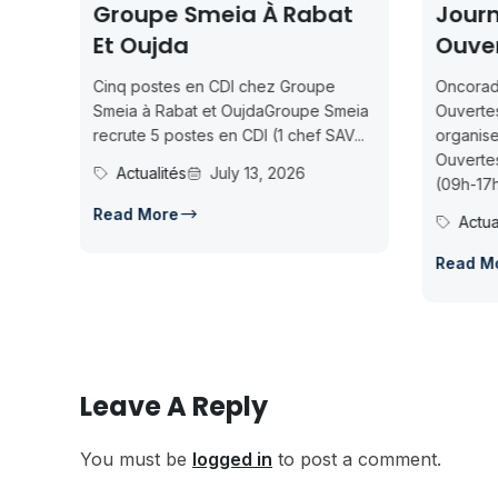
ia À Rabat
Journées Portes
Ouvertes À Nador
DI chez Groupe
Oncorad Group — Journées Portes
 OujdaGroupe Smeia
Ouvertes à NadorOncorad Group
n CDI (1 chef SAV...
organise des Journées Portes
Ouvertes à Nador les 15-16 juillet
ly 13, 2026
(09h-17h)...
Actualités
July 13, 2026
Read More
Leave A Reply
You must be
logged in
to post a comment.