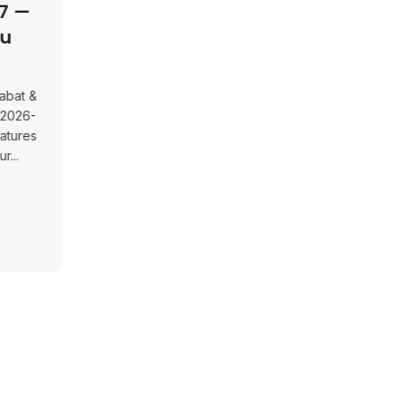
9 Maîtres De
Groupe Smeia À Raba
nces
Et Oujda
 Oujda 2026 – 29
Cinq postes en CDI chez Groupe
onférencesUniversité
Smeia à Rabat et OujdaGroupe Sm
mier (Oujda) recrute
recrute 5 postes en CDI (1 chef SAV.
 Conférences. Clôture
Actualités
July 13, 2026
es...
Read More
July 13, 2026