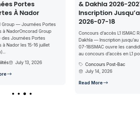
& Dakhla 2026-2027 —
2026 – 2
Inscription Jusqu’au
Confére
2026-07-18
Concours UMP
Maîtres de C
Concours d’accès L1 ISMAC Rabat &
Mohammed Pre
Dakhla — Inscription jusqu’au 2026-
29 Maîtres de
07-18ISMAC ouvre les candidatures
des candidatur
au concours d’accès en L1 pour...
Actualités
Concours Post-Bac
July 14, 2026
Read More
Read More