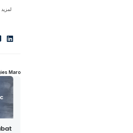
لمزيد:
Article Suivant
ies Maroc (Casablanca)
s UMP Oujda
Cinq Postes En CDI Ch