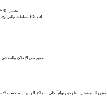
تحميل
البرامج الرسمية وبطاقات توصي RAR):
البرامج وبطاقات التوصيف (Drive)
نسخة على Google Drive للملفات والبرامج:
صور نص الإعلان والملاحق متاحة للعرض والتحميل (مرفقات الصورة في المصدر).
توزيع المترشحين الناجحين نهائياً على المراكز الجهوية يتم حسب الاستحقاق والرغبة المعبر عنها وطاقة الاستيعاب لكل جهة.