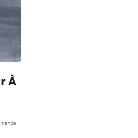
r À
finance