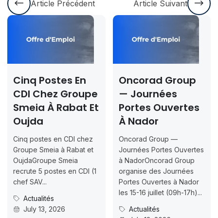
Article Précédent
Article Suivant
Cinq Postes En
Oncorad Group
CDI Chez Groupe
— Journées
Smeia À Rabat Et
Portes Ouvertes
Oujda
À Nador
Cinq postes en CDI chez
Oncorad Group —
Groupe Smeia à Rabat et
Journées Portes Ouvertes
OujdaGroupe Smeia
à NadorOncorad Group
recrute 5 postes en CDI (1
organise des Journées
chef SAV...
Portes Ouvertes à Nador
les 15-16 juillet (09h-17h)...
Actualités
July 13, 2026
Actualités