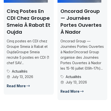
inq Postes En
Oncorad Group
Co
DI Chez Groupe
— Journées
Ra
meia À Rabat Et
Portes Ouvertes
20
ujda
À Nador
In
Ju
inq postes en CDI chez
Oncorad Group —
07
roupe Smeia à Rabat et
Journées Portes Ouvertes
ujdaGroupe Smeia
à NadorOncorad Group
Con
ecrute 5 postes en CDI (1
organise des Journées
ISM
ef SAV...
Portes Ouvertes à Nador
Insc
les 15-16 juillet (09h-17h)...
Actualités
07-
July 13, 2026
Actualités
can
July 13, 2026
d’ac
ead More
Read More
J
Rea