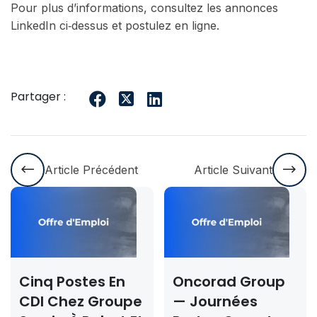
Pour plus d’informations, consultez les annonces
LinkedIn ci‑dessus et postulez en ligne.
Partager :
Article Précédent
Article Suivant
ostes En
Oncorad Group
Concour
hez Groupe
— Journées
Rabat &