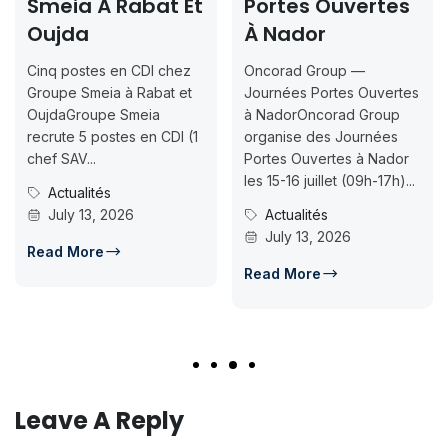
À Rabat Et
Portes Ouvertes
2026-2
À Nador
Inscript
Jusqu’a
es en CDI chez
Oncorad Group —
07-18
eia à Rabat et
Journées Portes Ouvertes
upe Smeia
à NadorOncorad Group
Concours d’
postes en CDI (1
organise des Journées
ISMAC Rabat
Portes Ouvertes à Nador
Inscription 
les 15-16 juillet (09h-17h)...
tés
07-18ISMAC 
, 2026
Actualités
candidature
July 13, 2026
d’accès en L1
e
Concours
Read More
July 14, 
Read More
Leave A Reply