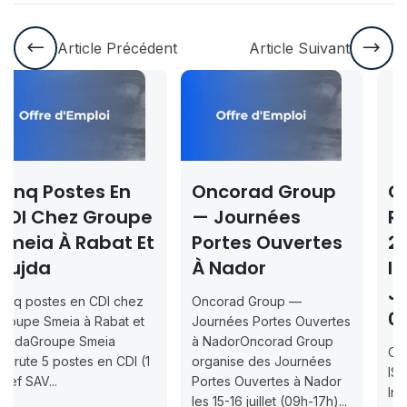
Article Précédent
Article Suivant
Oncorad Group
Concours ISMAC
e
— Journées
Rabat & Dakhla
t
Portes Ouvertes
2026-2027 —
À Nador
Inscription
Jusqu’au 2026-
Oncorad Group —
07-18
Journées Portes Ouvertes
à NadorOncorad Group
Concours d’accès L1
organise des Journées
ISMAC Rabat & Dakhla —
Portes Ouvertes à Nador
Inscription jusqu’au 2026-
les 15-16 juillet (09h-17h)...