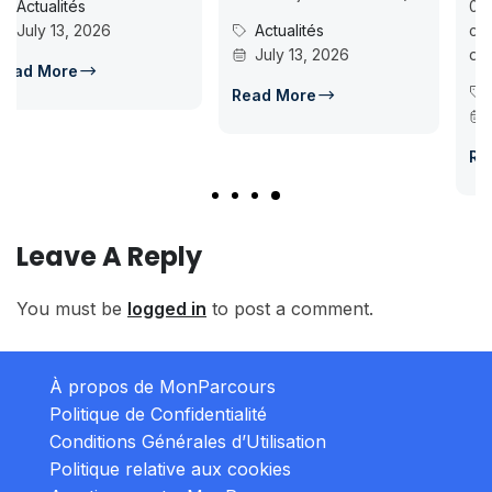
07-18ISMAC ouvre les
Actualités
candidatures au concours
July 13, 2026
d’accès en L1 pour...
Concours Post-Bac
Read More
July 14, 2026
Read More
Leave A Reply
You must be
logged in
to post a comment.
À propos de MonParcours
Politique de Confidentialité
Conditions Générales d’Utilisation
Politique relative aux cookies