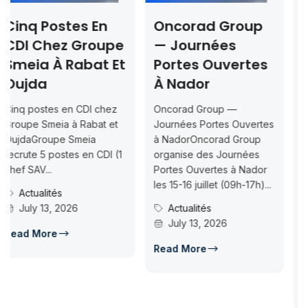
Oncorad Group
Concours ISMAC
e
— Journées
Rabat & Dakhla
Et
Portes Ouvertes
2026-2027 —
À Nador
Inscription
Jusqu’au 2026-
Oncorad Group —
07-18
t
Journées Portes Ouvertes
à NadorOncorad Group
Concours d’accès L1
1
organise des Journées
ISMAC Rabat & Dakhla —
Portes Ouvertes à Nador
Inscription jusqu’au 2026-
les 15-16 juillet (09h-17h)...
07-18ISMAC ouvre les
Actualités
candidatures au concours
July 13, 2026
d’accès en L1 pour...
Concours Post-Bac
Read More
July 14, 2026
Read More