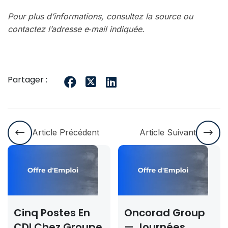
Pour plus d’informations, consultez la source ou
contactez l’adresse e‑mail indiquée.
Partager :
Article Précédent
Article Suivant
 Postes En
Oncorad Group
Conco
 Chez Groupe
— Journées
Rabat