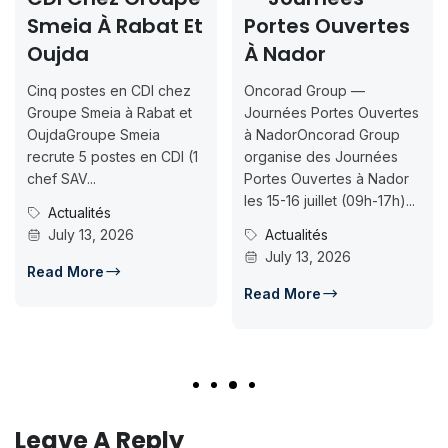
a À Rabat Et
Portes Ouvertes
2026
da
À Nador
Inscri
Jusqu
ostes en CDI chez
Oncorad Group —
07-18
 Smeia à Rabat et
Journées Portes Ouvertes
Groupe Smeia
à NadorOncorad Group
Concours
e 5 postes en CDI (1
organise des Journées
ISMAC Ra
V...
Portes Ouvertes à Nador
Inscripti
les 15-16 juillet (09h-17h)...
ualités
07-18ISM
y 13, 2026
Actualités
candidat
July 13, 2026
d’accès e
More
Conco
Read More
July 
Read Mo
Leave A Reply