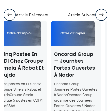
Article Précédent
Article Suivant
Oncorad Group
Concours ISMAC
— Journées
Rabat & Dakhla
t
Portes Ouvertes
2026-2027 —
À Nador
Inscription
Jusqu’au 2026-
Oncorad Group —
07-18
Journées Portes Ouvertes
à NadorOncorad Group
Concours d’accès L1
organise des Journées
ISMAC Rabat & Dakhla —
Portes Ouvertes à Nador
Inscription jusqu’au 2026-