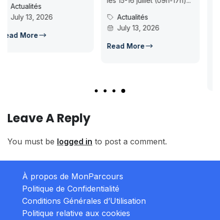
les 15-16 juillet (09h-17h)...
07-18ISMAC ouvre les
Actualités
candidatures au concours
July 13, 2026
d’accès en L1 pour...
Concours Post-Bac
Read More
July 14, 2026
Read More
Leave A Reply
You must be
logged in
to post a comment.
À propos de MonParcours
Politique de Confidentialité
Conditions Générales d’Utilisation
Politique relative aux cookies