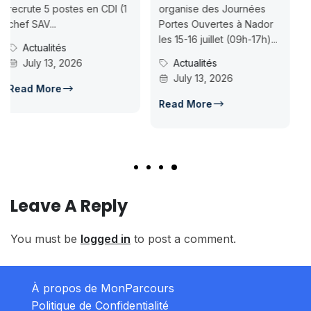
Concours d’accès L1
(1
organise des Journées
ISMAC Rabat & Dakhla —
Portes Ouvertes à Nador
Inscription jusqu’au 2026-
les 15-16 juillet (09h-17h)...
07-18ISMAC ouvre les
Actualités
candidatures au concours
July 13, 2026
d’accès en L1 pour...
Concours Post-Bac
Read More
July 14, 2026
Read More
Leave A Reply
You must be
logged in
to post a comment.
À propos de MonParcours
Politique de Confidentialité