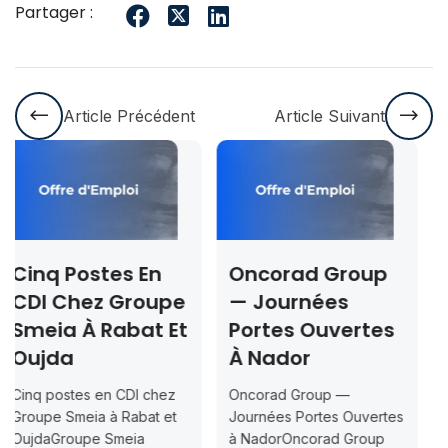
Partager :
Article Précédent
Article Suivant
Oncorad Group
Concours ISMAC
pe
— Journées
Rabat & Dakhla
Et
Portes Ouvertes
2026-2027 —
À Nador
Inscription
Jusqu’au 2026-
z
Oncorad Group —
07-18
t
Journées Portes Ouvertes
à NadorOncorad Group