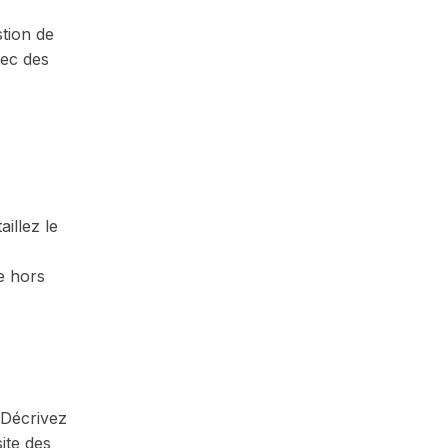
stion de
vec des
illez le
e hors
 Décrivez
site des