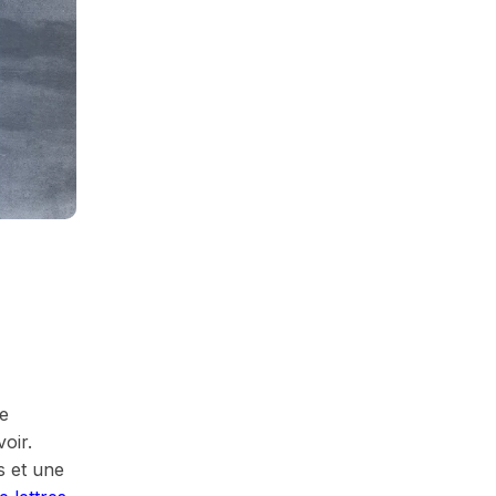
de
oir.
s et une