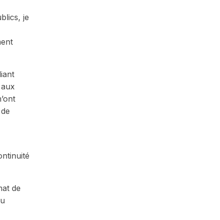
lics, je
ment
iant
 aux
m’ont
 de
ntinuité
mat de
au