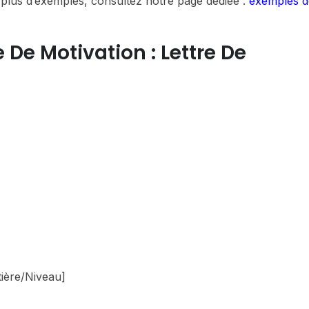
plus d’exemples, consultez notre page dédiée :
exemples de
De Motivation : Lettre De
tière/Niveau]