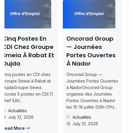
n
Oncorad Group
Concours ISMA
upe
— Journées
Rabat & Dakhl
 Et
Portes Ouvertes
2026-2027 —
À Nador
Inscription
Jusqu’au 2026
hez
Oncorad Group —
07-18
t et
Journées Portes Ouvertes
à NadorOncorad Group
Concours d’accès L1
DI (1
organise des Journées
ISMAC Rabat & Dakhla 
Portes Ouvertes à Nador
Inscription jusqu’au 202
les 15-16 juillet (09h-17h)...
07-18ISMAC ouvre les
Actualités
candidatures au concou
July 13, 2026
d’accès en L1 pour...