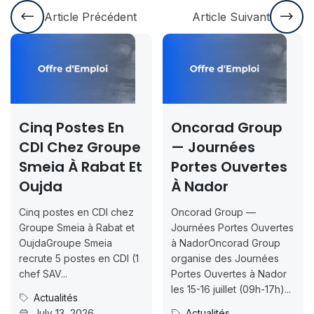
Article Précédent
Article Suivant
Cinq Postes En
Oncorad Group
CDI Chez Groupe
— Journées
Smeia À Rabat Et
Portes Ouvertes
Oujda
À Nador
Cinq postes en CDI chez
Oncorad Group —
Groupe Smeia à Rabat et
Journées Portes Ouvertes
OujdaGroupe Smeia
à NadorOncorad Group
recrute 5 postes en CDI (1
organise des Journées
chef SAV...
Portes Ouvertes à Nador
les 15-16 juillet (09h-17h)...
Actualités
July 13, 2026
Actualités